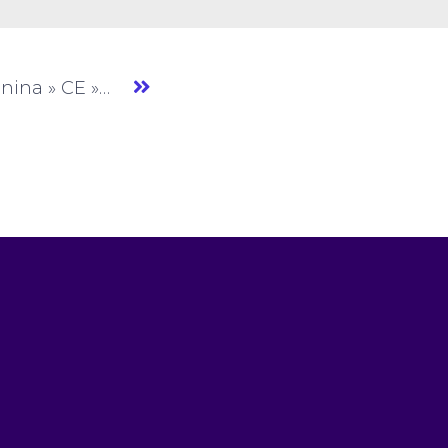
Loja Mariaa » Moda Feminina » CE » (#AM353)