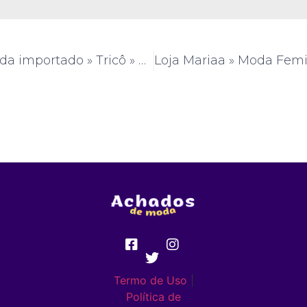
Glamour Moda importado » Tricô » CE » (#AM351)
Termo de Uso
|
Política de