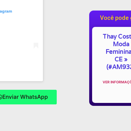
tagram
Você pode 
Thay Cost
Moda
Feminina
CE »
(#AM93
VER INFORMAÇÕ
Enviar WhatsApp