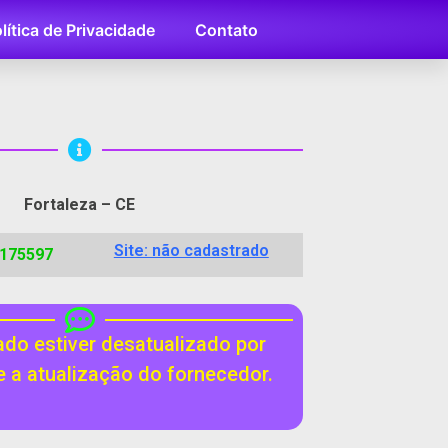
lítica de Privacidade
Contato
Fortaleza – CE
Site: não cadastrado
7175597
do estiver desatualizado por
te a atualização do fornecedor.