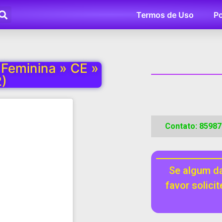
Termos de Uso
Po
 Feminina » CE »
)
Contato: 8598
Se algum da
favor solici