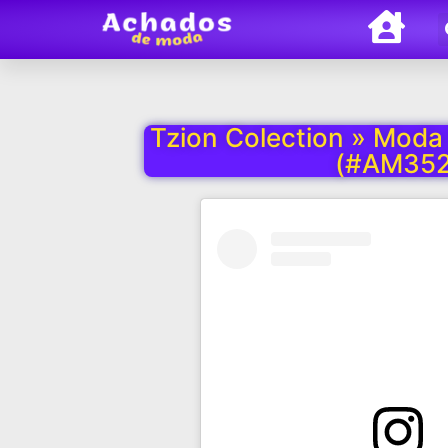
Tzion Colection » Moda
(#AM352