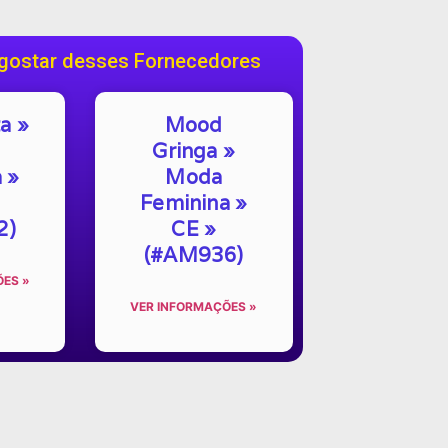
gostar desses Fornecedores
a »
Mood
Gringa »
 »
Moda
Feminina »
2)
CE »
(#AM936)
ES »
VER INFORMAÇÕES »