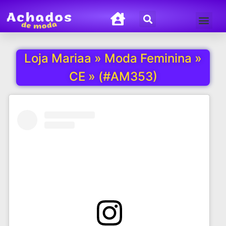
Termos de Uso
Política de Privacida
Loja Mariaa » Moda Feminina »
CE » (#AM353)