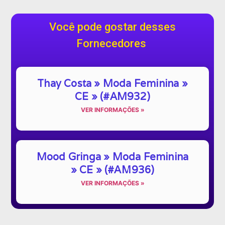
Você pode gostar desses
Fornecedores
Thay Costa » Moda Feminina »
CE » (#AM932)
VER INFORMAÇÕES »
Mood Gringa » Moda Feminina
» CE » (#AM936)
VER INFORMAÇÕES »