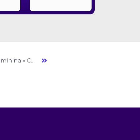
Donna Freitas » Moda Feminina » CE » (#AM937)