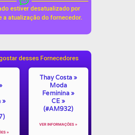
do estiver desatualizado por
te a atualização do fornecedor.
gostar desses Fornecedores
Thay Costa »
»
Moda
Feminina »
 »
CE »
(#AM932)
7)
VER INFORMAÇÕES »
ES »