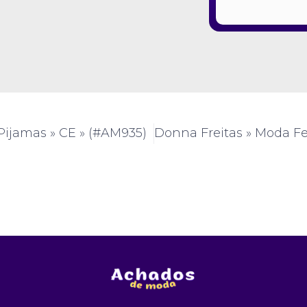
Pijamas » CE » (#AM935)