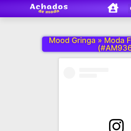
Mood Gringa » Moda F
(#AM936