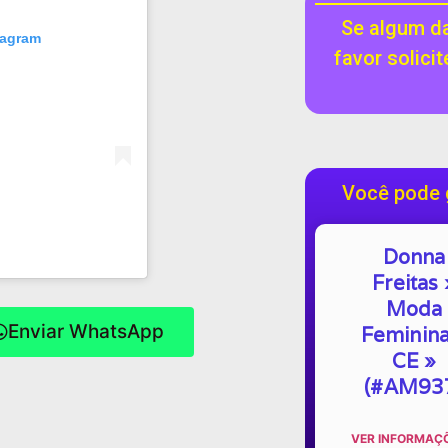
Se algum da
tagram
favor solici
Você pode 
Donna
Freitas 
Moda
Enviar WhatsApp
Feminina
CE »
(#AM93
VER INFORMAÇÕ