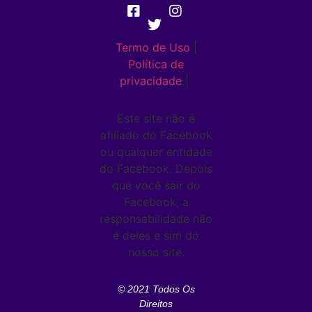
Termo de Uso
|
Política de
privacidade
|
Este site não é
afiliado do Facebook
ou qualquer entidade
do Facebook. Depois
que você sair do
Facebook, a
responsabilidade não
é deles e sim do
nosso site.
© 2021 Todos Os
Direitos