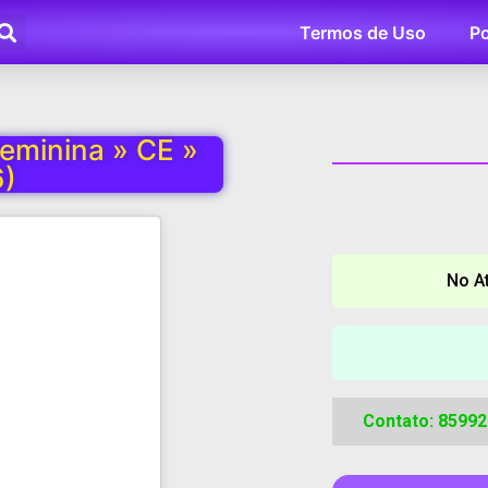
Termos de Uso
Po
eminina » CE »
)
No A
Contato: 8599