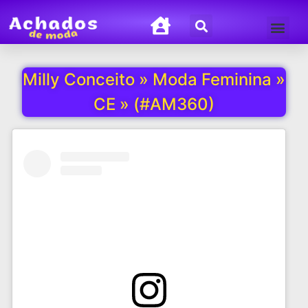
Termos de Uso
Política de Privacida
Milly Conceito » Moda Feminina »
CE » (#AM360)