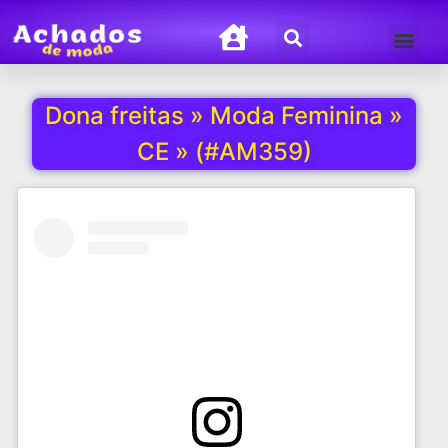
Termos de Uso
Política de Privacida
Dona freitas » Moda Feminina »
CE » (#AM359)