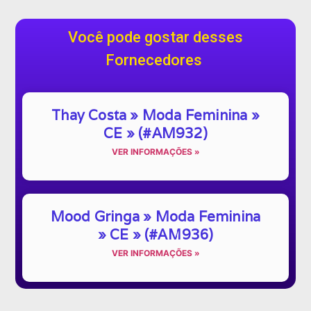
Você pode gostar desses
Fornecedores
Thay Costa » Moda Feminina »
CE » (#AM932)
VER INFORMAÇÕES »
Mood Gringa » Moda Feminina
» CE » (#AM936)
VER INFORMAÇÕES »