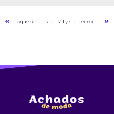
Toque de princesa » Moda Feminina » CE » (#AM358)
Milly Conceito » Moda Feminina » CE » (#AM360)