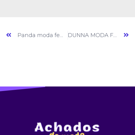
Panda moda feminina » Moda Feminina » SP » (#AM747)
DUNNA MODA FITNESS » Fitness » PE » (#AM749)