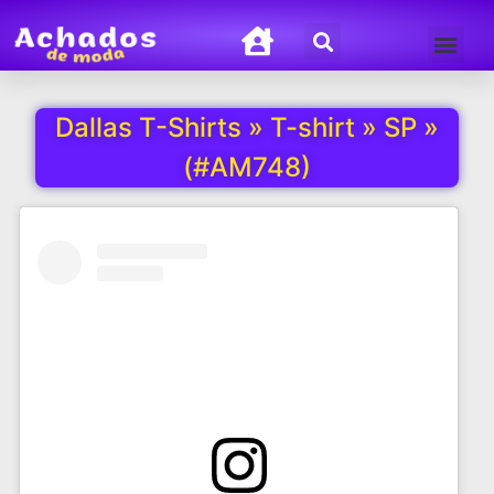
Termos de Uso
Política de Privacida
Dallas T-Shirts » T-shirt » SP »
(#AM748)