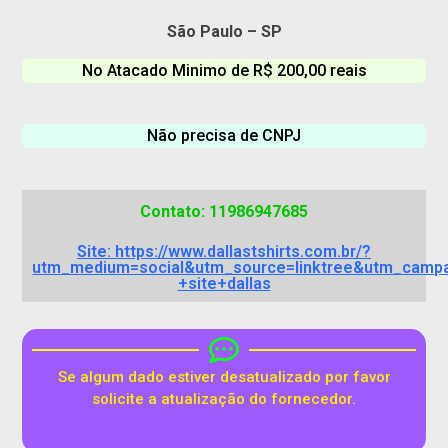
São Paulo – SP
No Atacado Minimo de R$ 200,00 reais
Não precisa de CNPJ
Contato: 11986947685
Site: https://www.dallastshirts.com.br/?
utm_medium=social&utm_source=linktree&utm_camp
+site+dallas
Se algum dado estiver desatualizado por favor
solicite a atualização do fornecedor.