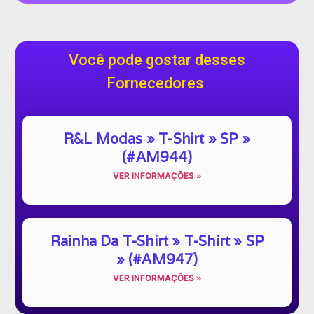
Você pode gostar desses
Fornecedores
R&L Modas » T-Shirt » SP »
(#AM944)
VER INFORMAÇÕES »
Rainha Da T-Shirt » T-Shirt » SP
» (#AM947)
VER INFORMAÇÕES »