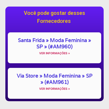
Você pode gostar desses
Fornecedores
Santa Frida » Moda Feminina »
SP » (#AM960)
VER INFORMAÇÕES »
Via Store » Moda Feminina » SP
» (#AM961)
VER INFORMAÇÕES »