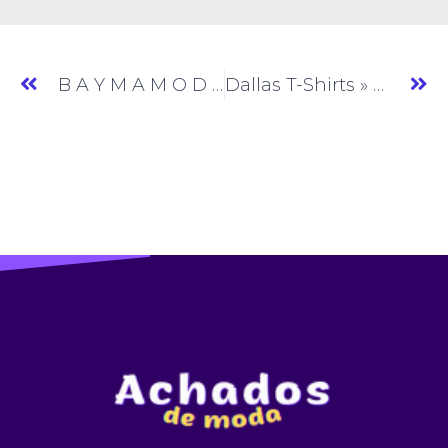
B A Y M A M O D A S » Moda Feminina » GO » (#AM746)
Dallas T-Shirts » T-shirt » SP » (#AM748)