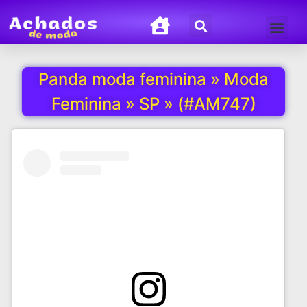
Termos de Uso
Política de Privacida
Panda moda feminina » Moda
Feminina » SP » (#AM747)