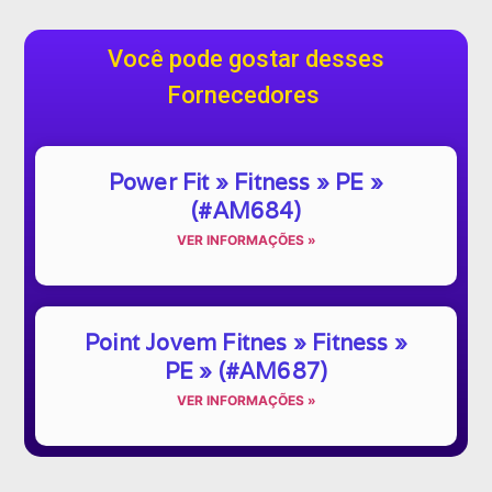
Você pode gostar desses
Fornecedores
Power Fit » Fitness » PE »
(#AM684)
VER INFORMAÇÕES »
Point Jovem Fitnes » Fitness »
PE » (#AM687)
VER INFORMAÇÕES »