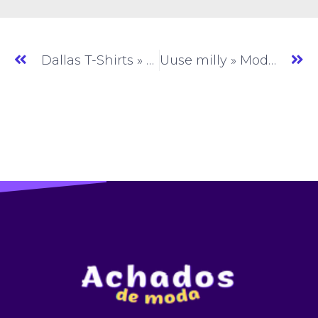
Dallas T-Shirts » T-shirt » SP » (#AM748)
Uuse milly » Moda Feminina » PE » (#AM750)