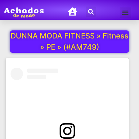
Termos de Uso
Política de Privacida
DUNNA MODA FITNESS » Fitness
» PE » (#AM749)