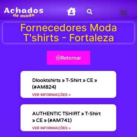
Termos de Uso
Política de Privacida
Fornecedores Moda
T'shirts - Fortaleza
Retornar
Dlooktshirts » T-Shirt » CE »
(#AM824)
VER INFORMAÇÕES »
AUTHENTIC TSHIRT » T-Shirt
» CE » (#AM741)
VER INFORMAÇÕES »