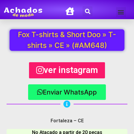
Termos de Uso
Política de Privacida
Fox T-shirts & Short Doo » T-
shirts » CE » (#AM648)
ver instagram
Enviar WhatsApp
Fortaleza – CE
No Atacado a partir de 20 peças