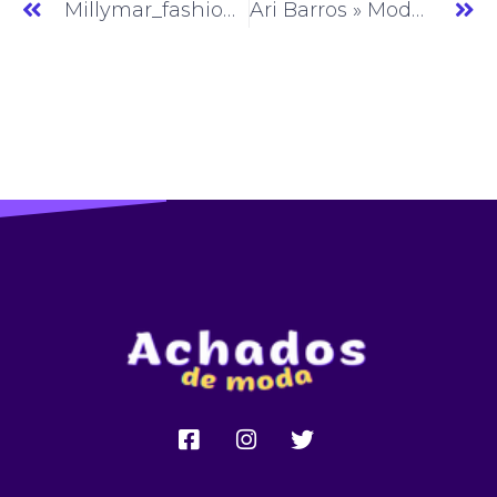
Millymar_fashion » Moda Feminina » SP » (#AM647)
Ari Barros » Moda Feminina » SP » (#AM649)