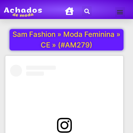
Termos de Uso
Política de Privacida
Sam Fashion » Moda Feminina »
CE » (#AM279)