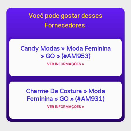
Você pode gostar desses
Fornecedores
Candy Modas » Moda Feminina
» GO » (#AM953)
VER INFORMAÇÕES »
Charme De Costura » Moda
Feminina » GO » (#AM931)
VER INFORMAÇÕES »