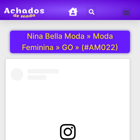
Termos de Uso
Política de Privacida
Nina Bella Moda » Moda
Feminina » GO » (#AM022)