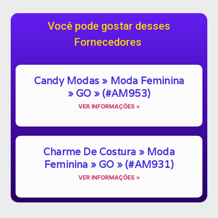
Você pode gostar desses
Fornecedores
Candy Modas » Moda Feminina
» GO » (#AM953)
VER INFORMAÇÕES »
Charme De Costura » Moda
Feminina » GO » (#AM931)
VER INFORMAÇÕES »