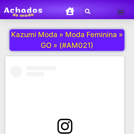
Termos de Uso
Política de Privacida
Kazumi Moda » Moda Feminina »
GO » (#AM021)