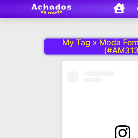
My Tag » Moda Femi
(#AM313