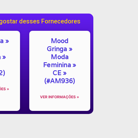
gostar desses Fornecedores
a »
Mood
Gringa »
 »
Moda
Feminina »
2)
CE »
(#AM936)
ES »
VER INFORMAÇÕES »