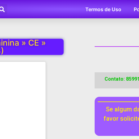
Termos de Uso
Po
nina » CE »
)
Contato: 8599
Se algum da
favor solici