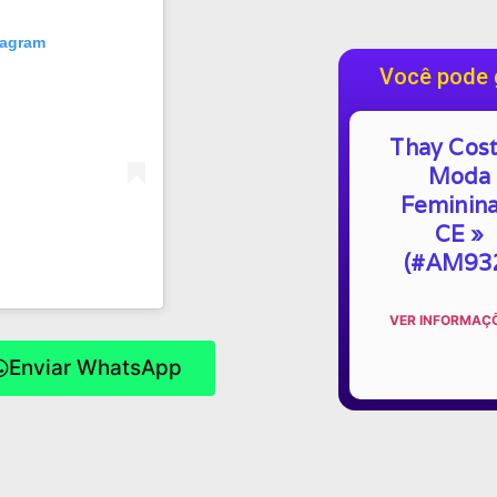
tagram
Você pode 
Thay Cost
Moda
Feminina
CE »
(#AM93
VER INFORMAÇÕ
Enviar WhatsApp