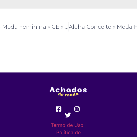
Plebeya xic » Moda Feminina » CE » (#AM312)
Termo de Uso
|
Política de