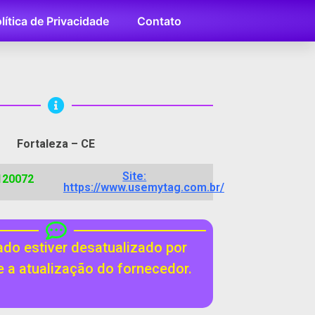
lítica de Privacidade
Contato
Fortaleza – CE
Site:
120072
https://www.usemytag.com.br/
do estiver desatualizado por
te a atualização do fornecedor.