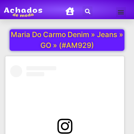
Termos de Uso
Política de Privacida
Maria Do Carmo Denim » Jeans »
GO » (#AM929)