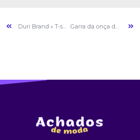
Duri Brand » T-shirt » SP » (#AM928)
Garra da onça dorada » Moda Feminina » SP » (#AM930)