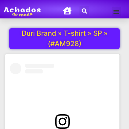
Termos de Uso
Política de Privacida
Duri Brand » T-shirt » SP »
(#AM928)