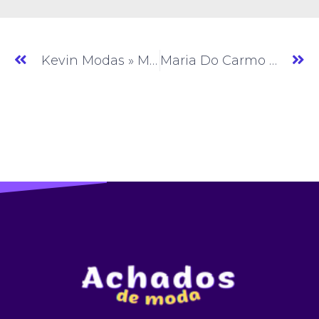
Kevin Modas » Moda Evangélica » SP » (#AM927)
Maria Do Carmo Denim » Jeans » GO » (#AM929)