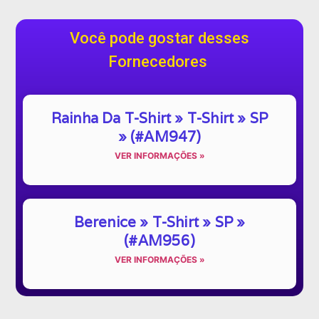
Você pode gostar desses
Fornecedores
Rainha Da T-Shirt » T-Shirt » SP
» (#AM947)
VER INFORMAÇÕES »
Berenice » T-Shirt » SP »
(#AM956)
VER INFORMAÇÕES »