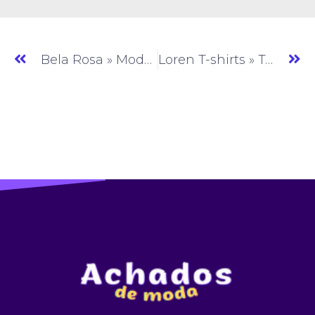
Bela Rosa » Moda Feminina » CE » (#AM417)
Loren T-shirts » T-shirt » CE » (#AM419)