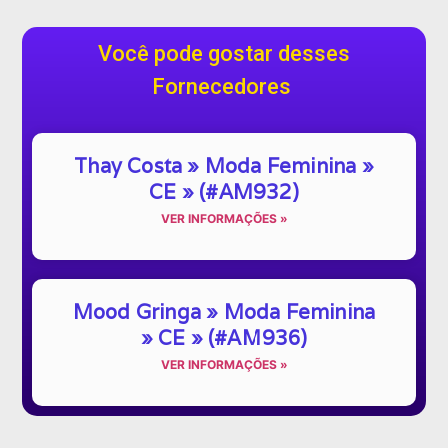
Você pode gostar desses
Fornecedores
Thay Costa » Moda Feminina »
CE » (#AM932)
VER INFORMAÇÕES »
Mood Gringa » Moda Feminina
» CE » (#AM936)
VER INFORMAÇÕES »