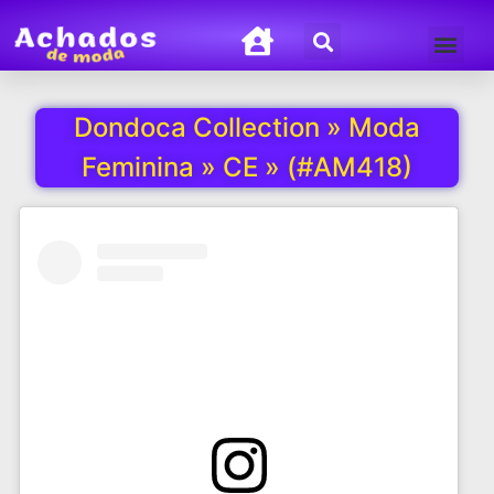
Termos de Uso
Política de Privacida
Dondoca Collection » Moda
Feminina » CE » (#AM418)