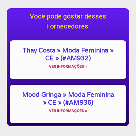
Você pode gostar desses
Fornecedores
Thay Costa » Moda Feminina »
CE » (#AM932)
VER INFORMAÇÕES »
Mood Gringa » Moda Feminina
» CE » (#AM936)
VER INFORMAÇÕES »