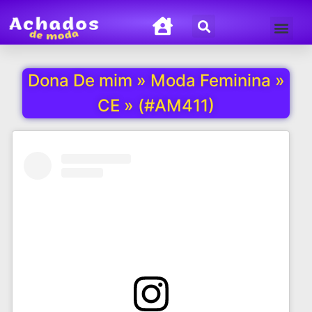
Termos de Uso
Política de Privacida
Dona De mim » Moda Feminina »
CE » (#AM411)