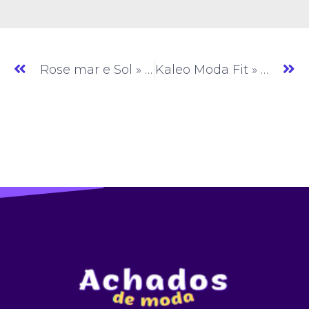
Rose mar e Sol » Moda Feminina » CE » (#AM365)
Kaleo Moda Fit » Moda Fitness » CE » (#AM367)