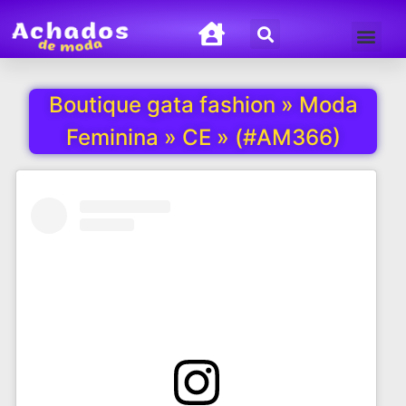
Termos de Uso
Política de Privacida
Boutique gata fashion » Moda
Feminina » CE » (#AM366)