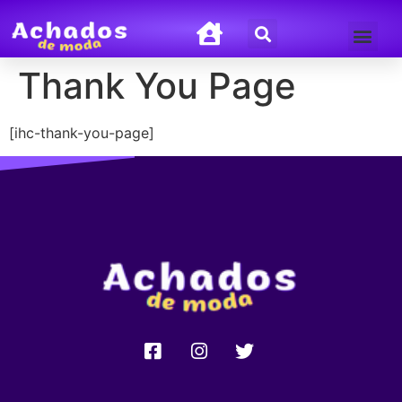
Termos de Uso
Política de Privacida
Thank You Page
[ihc-thank-you-page]