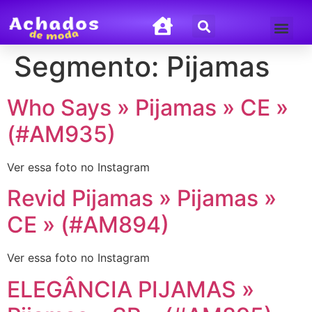
Termos de Uso
Política de Privacida
Segmento:
Pijamas
Who Says » Pijamas » CE »
(#AM935)
Ver essa foto no Instagram
Revid Pijamas » Pijamas »
CE » (#AM894)
Ver essa foto no Instagram
ELEGÂNCIA PIJAMAS »