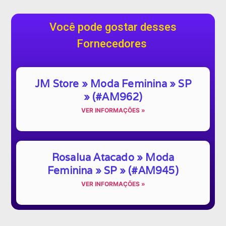
Você pode gostar desses
Fornecedores
JM Store » Moda Feminina » SP
» (#AM962)
VER INFORMAÇÕES »
Rosalua Atacado » Moda
Feminina » SP » (#AM945)
VER INFORMAÇÕES »