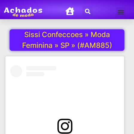
Termos de Uso
Política de Privacida
Sissi Confeccoes » Moda
Feminina » SP » (#AM885)