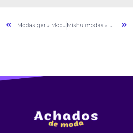
Modas ger » Moda Baratinha » SP » (#AM884)
Mishu modas » Moda Feminina » SP » (#AM886)