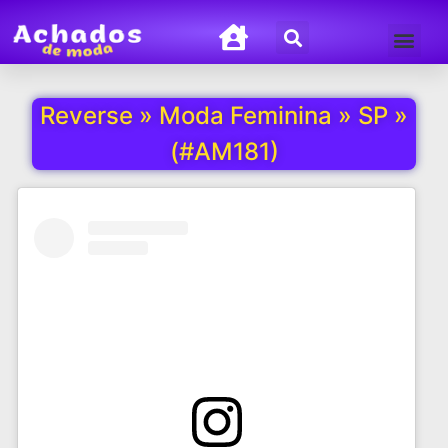
Termos de Uso
Política de Privacida
Reverse » Moda Feminina » SP »
(#AM181)