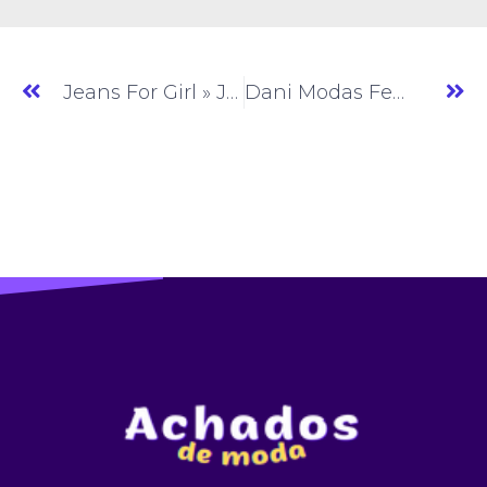
Jeans For Girl » Jeans » CE » (#AM810)
Dani Modas Femenina » Moda Feminina » SP » (#AM813)