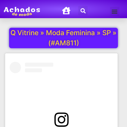
Termos de Uso
Política de Privacida
Q Vitrine » Moda Feminina » SP »
(#AM811)