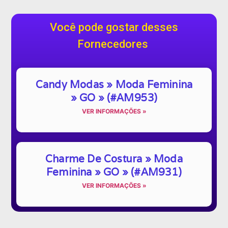
Você pode gostar desses
Fornecedores
Candy Modas » Moda Feminina
» GO » (#AM953)
VER INFORMAÇÕES »
Charme De Costura » Moda
Feminina » GO » (#AM931)
VER INFORMAÇÕES »