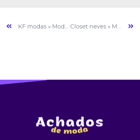
KF modas » Moda Feminina » GO » (#AM045)
Closet neves » Moda Feminina » GO » (#AM047)