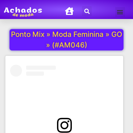
Termos de Uso
Política de Privacida
Ponto Mix » Moda Feminina » GO
» (#AM046)