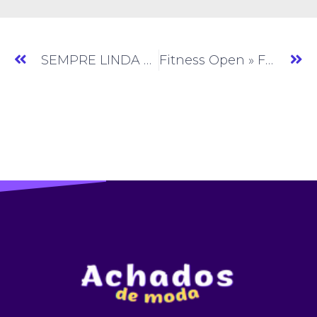
SEMPRE LINDA ATACADO » Moda Feminina » SP » (#AM763)
Fitness Open » Fitness » SP » (#AM765)