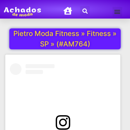
Termos de Uso
Política de Privacida
Pietro Moda Fitness » Fitness »
SP » (#AM764)