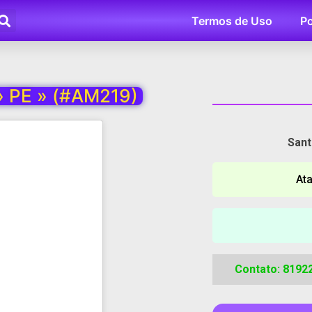
Termos de Uso
Po
» PE » (#AM219)
Sant
Ata
Contato: 8192