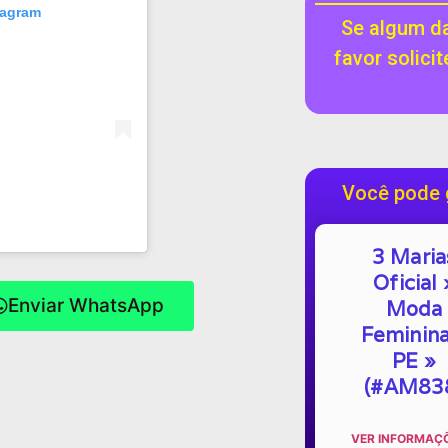
tagram
Se algum da
favor solici
Você pode 
3 Maria
Oficial 
Enviar WhatsApp
Moda
Feminina
PE »
(#AM83
VER INFORMAÇÕ