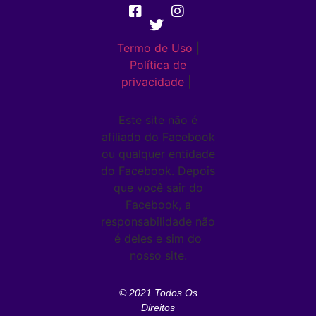
Termo de Uso
|
Política de
privacidade
|
Este site não é
afiliado do Facebook
ou qualquer entidade
do Facebook. Depois
que você sair do
Facebook, a
responsabilidade não
é deles e sim do
nosso site.
© 2021 Todos Os
Direitos