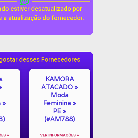
do estiver desatualizado por
te a atualização do fornecedor.
gostar desses Fornecedores
s
KAMORA
»
ATACADO »
Moda
 »
Feminina »
PE »
8)
(#AM788)
ES »
VER INFORMAÇÕES »