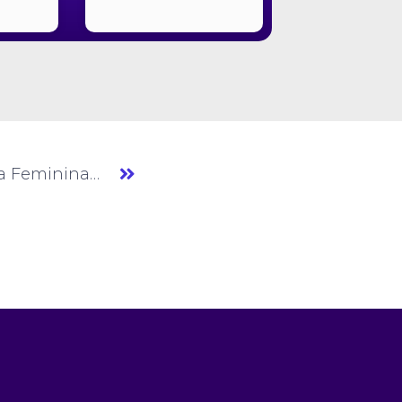
Lucibella Atacado » Moda Feminina » PE » (#AM220)