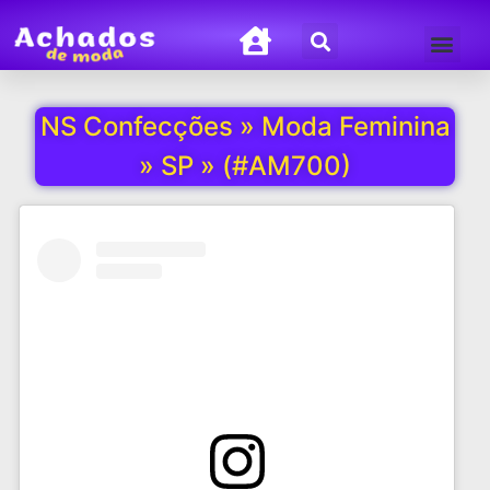
Termos de Uso
Política de Privacida
NS Confecções » Moda Feminina
» SP » (#AM700)