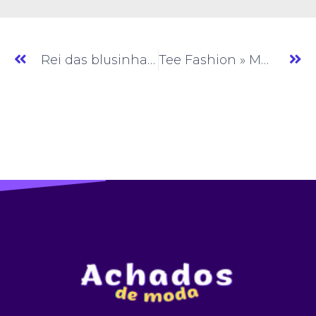
Rei das blusinhas » Moda Feminina » SP » (#AM699)
Tee Fashion » Moda Feminina » SP » (#AM701)