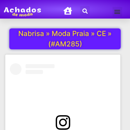
Termos de Uso
Política de Privacida
Nabrisa » Moda Praia » CE »
(#AM285)