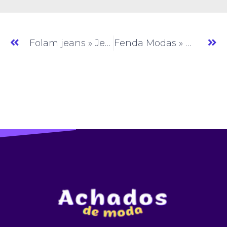
Folam jeans » Jeans » CE » (#AM284)
Fenda Modas » Moda Feminina » CE » (#AM286)