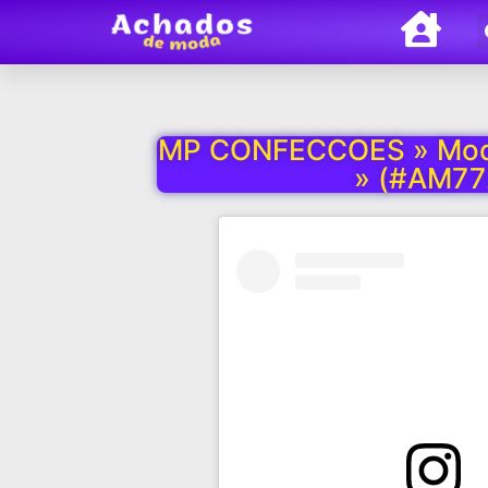
MP CONFECCOES » Moda
» (#AM77