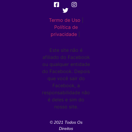
Termo de Uso
|
Política de
privacidade
|
Este site não é
afiliado do Facebook
ou qualquer entidade
do Facebook. Depois
que você sair do
Facebook, a
responsabilidade não
é deles e sim do
nosso site.
© 2021 Todos Os
Direitos