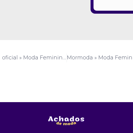
Bela ragazza oficial » Moda Feminina » SP » (#AM771)