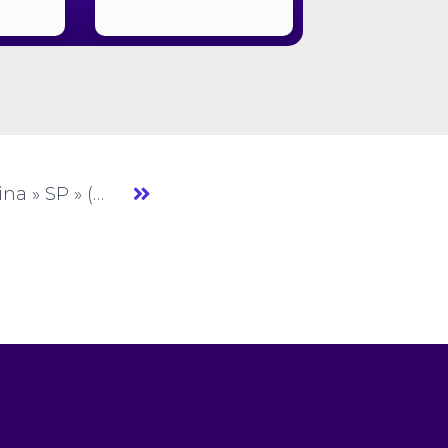
Mormoda » Moda Feminina » SP » (#AM773)