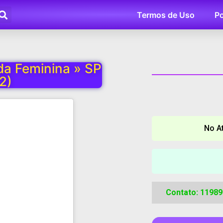
Termos de Uso
Po
 Feminina » SP
2)
No A
Contato: 1198