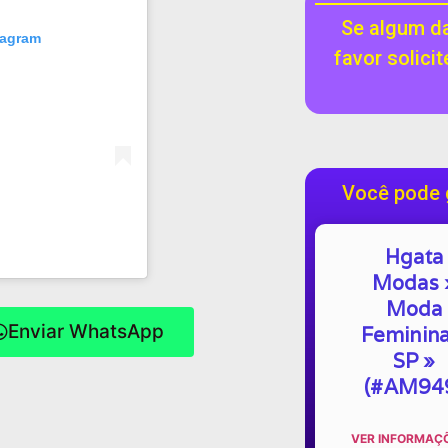
Se algum da
tagram
favor solici
Você pode 
Hgata
Modas 
Moda
Enviar WhatsApp
Feminina
SP »
(#AM94
VER INFORMAÇÕ