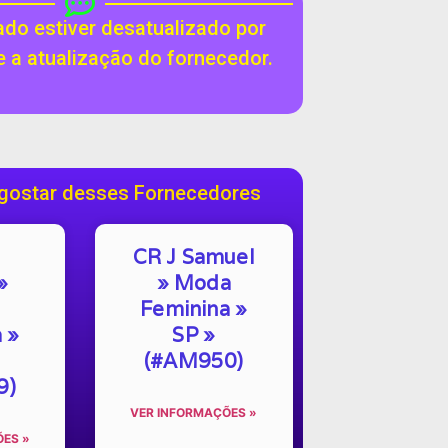
do estiver desatualizado por
te a atualização do fornecedor.
gostar desses Fornecedores
CR J Samuel
»
» Moda
Feminina »
 »
SP »
(#AM950)
9)
VER INFORMAÇÕES »
ES »