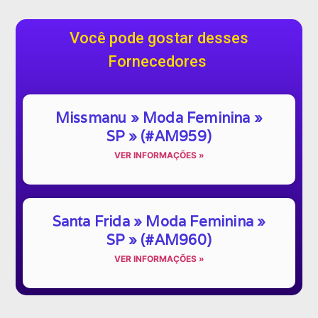
Você pode gostar desses
Fornecedores
Missmanu » Moda Feminina »
SP » (#AM959)
VER INFORMAÇÕES »
Santa Frida » Moda Feminina »
SP » (#AM960)
VER INFORMAÇÕES »