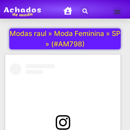
Termos de Uso
Política de Privacida
Modas raul » Moda Feminina » SP
» (#AM798)