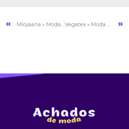
Mlojaana » Moda Feminina » SP » (#AM797)
Vegatex » Moda Feminina » SP » (#AM799)