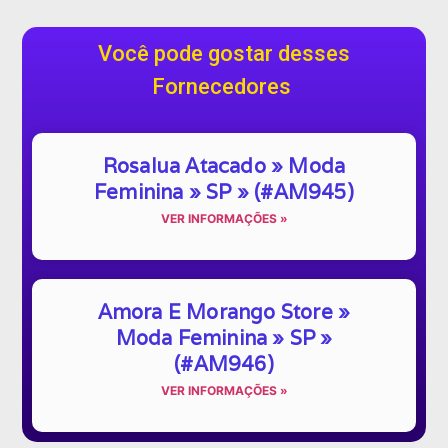
Você pode gostar desses
Fornecedores
Rosalua Atacado » Moda
Feminina » SP » (#AM945)
VER INFORMAÇÕES »
Amora E Morango Store »
Moda Feminina » SP »
(#AM946)
VER INFORMAÇÕES »