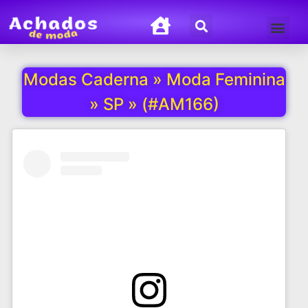
Termos de Uso
Política de Privacida
Modas Caderna » Moda Feminina
» SP » (#AM166)