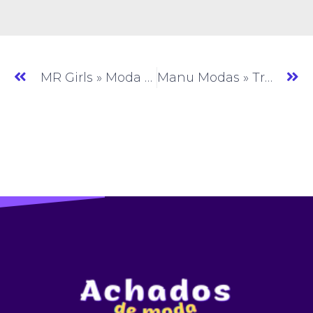
MR Girls » Moda Feminina » SP » (#AM165)
Manu Modas » Tricô » SP » (#AM167)