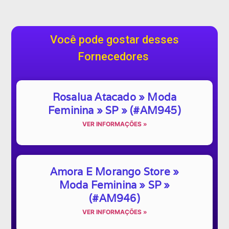
Você pode gostar desses
Fornecedores
Rosalua Atacado » Moda
Feminina » SP » (#AM945)
VER INFORMAÇÕES »
Amora E Morango Store »
Moda Feminina » SP »
(#AM946)
VER INFORMAÇÕES »