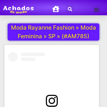
Termos de Uso
Política de Privacida
Moda Rayanne Fashion » Moda
Feminina » SP » (#AM785)