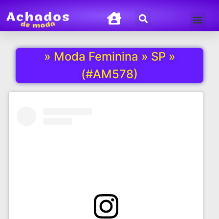
Termos de Uso
Política de Privacida
» Moda Feminina » SP »
(#AM578)