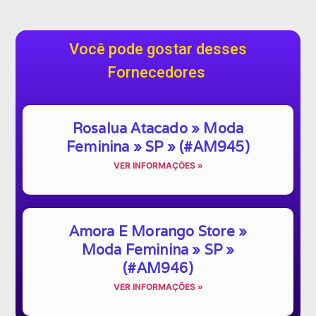
Você pode gostar desses
Fornecedores
Rosalua Atacado » Moda
Feminina » SP » (#AM945)
VER INFORMAÇÕES »
Amora E Morango Store »
Moda Feminina » SP »
(#AM946)
VER INFORMAÇÕES »