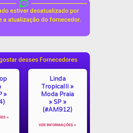
do estiver desatualizado por
te a atualização do fornecedor.
gostar desses Fornecedores
hop
Linda
a
Tropicalli »
P »
Moda Praia
4)
» SP »
(#AM912)
ES »
VER INFORMAÇÕES »