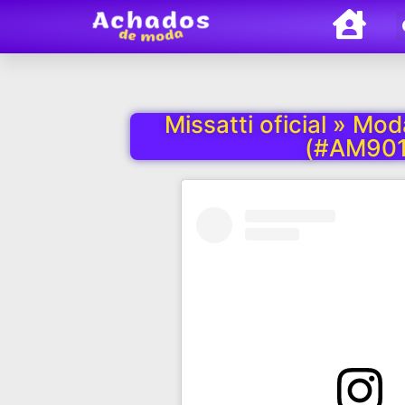
Missatti oficial » Mod
(#AM901