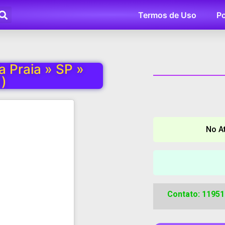
Termos de Uso
Po
a Praia » SP »
)
No A
Contato: 1195