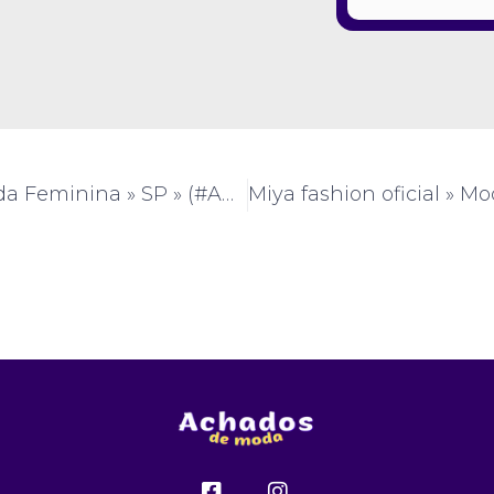
j Moda » Moda Feminina » SP » (#AM900)