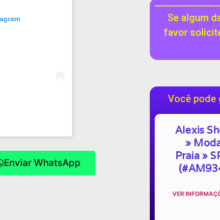
Se algum da
tagram
favor solici
Você pode 
Alexis S
» Mod
Praia » S
Enviar WhatsApp
(#AM93
VER INFORMAÇÕ