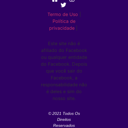
Termo de Uso
|
Política de
privacidade
|
Este site não é
afiliado do Facebook
ou qualquer entidade
do Facebook. Depois
que você sair do
Facebook, a
responsabilidade não
é deles e sim do
nosso site.
© 2021 Todos Os
Direitos
Reservados