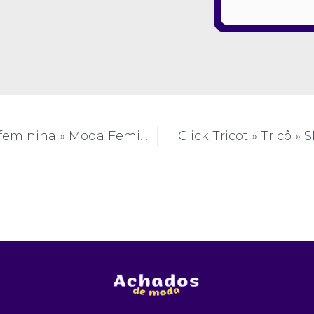
yang moda feminina » Moda Feminina » SP » (#AM650)
Click Tricot » Tricô »