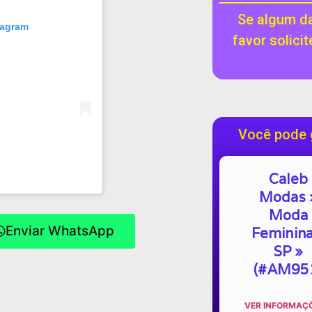
Se algum da
tagram
favor solici
Você pode 
Caleb
Modas 
Moda
Enviar WhatsApp
Feminina
SP »
(#AM95
VER INFORMAÇÕ