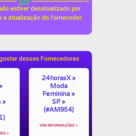
do estiver desatualizado por
te a atualização do fornecedor.
gostar desses Fornecedores
24horasX »
»
Moda
Feminina »
 »
SP »
(#AM954)
1)
VER INFORMAÇÕES »
ES »