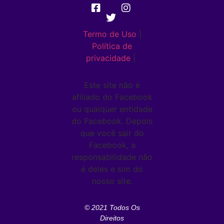
Termo de Uso
|
Política de
privacidade
|
Este site não é
afiliado do Facebook
ou qualquer entidade
do Facebook. Depois
que você sair do
Facebook, a
responsabilidade não
é deles e sim do
nosso site.
© 2021 Todos Os
Direitos