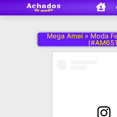
Mega Amei » Moda Fe
(#AM651