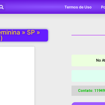
Termos de Uso
Po
minina » SP »
)
No A
Contato: 1194