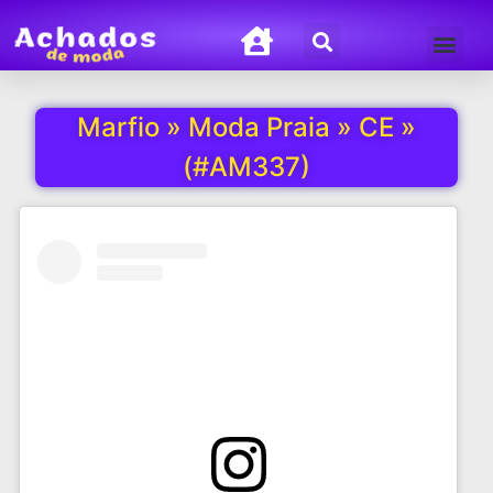
Termos de Uso
Política de Privacida
Marfio » Moda Praia » CE »
(#AM337)