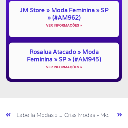
JM Store » Moda Feminina » SP
» (#AM962)
VER INFORMAÇÕES »
Rosalua Atacado » Moda
Feminina » SP » (#AM945)
VER INFORMAÇÕES »
Labella Modas » T-shirt » SP » (#AM204)
Criss Modas » Moda Evangélica » SP » (#AM206)