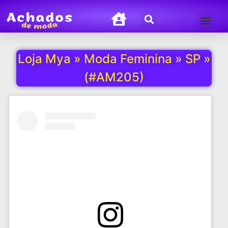
Termos de Uso
Política de Privacida
Loja Mya » Moda Feminina » SP »
(#AM205)