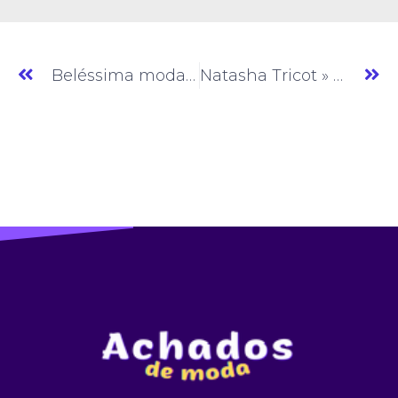
Beléssima moda » Moda Feminina » GO » (#AM049)
Natasha Tricot » Tricô » MG » (#AM463)