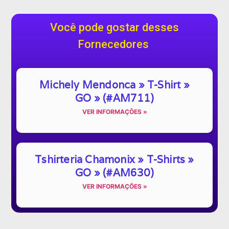
Você pode gostar desses
Fornecedores
Michely Mendonca » T-Shirt »
GO » (#AM711)
VER INFORMAÇÕES »
Tshirteria Chamonix » T-Shirts »
GO » (#AM630)
VER INFORMAÇÕES »