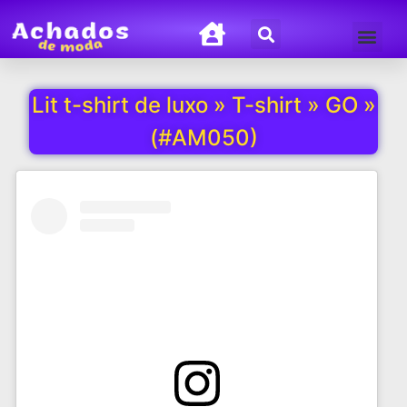
Termos de Uso
Política de Privacida
Lit t-shirt de luxo » T-shirt » GO »
(#AM050)