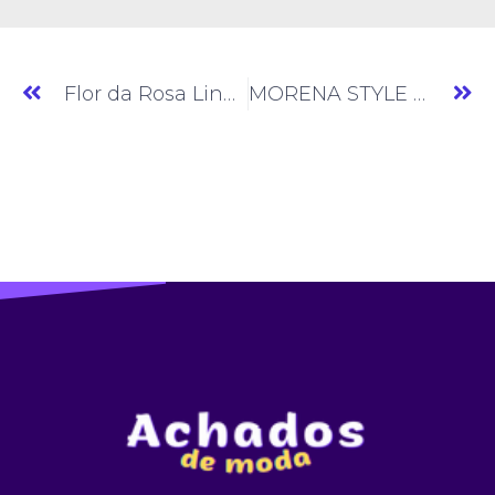
Flor da Rosa Lingerie » Moda Íntima » SP » (#AM561)
MORENA STYLE » Moda Feminina » SP » (#AM564)