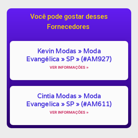
Você pode gostar desses
Fornecedores
Kevin Modas » Moda
Evangélica » SP » (#AM927)
VER INFORMAÇÕES »
Cintia Modas » Moda
Evangelica » SP » (#AM611)
VER INFORMAÇÕES »