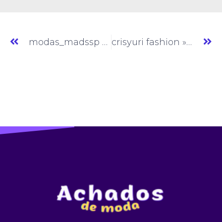
modas_madssp » Moda Feminina » SP » (#AM590)
crisyuri fashion » Moda Evangelica » SP » (#AM592)