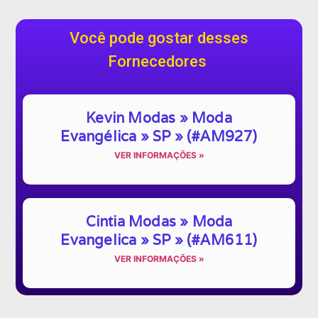
Você pode gostar desses
Fornecedores
Kevin Modas » Moda
Evangélica » SP » (#AM927)
VER INFORMAÇÕES »
Cintia Modas » Moda
Evangelica » SP » (#AM611)
VER INFORMAÇÕES »