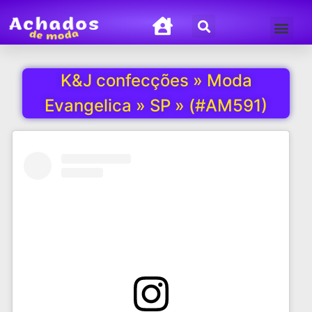
Termos de Uso
Política de Privacida
K&J confecções » Moda
Evangelica » SP » (#AM591)