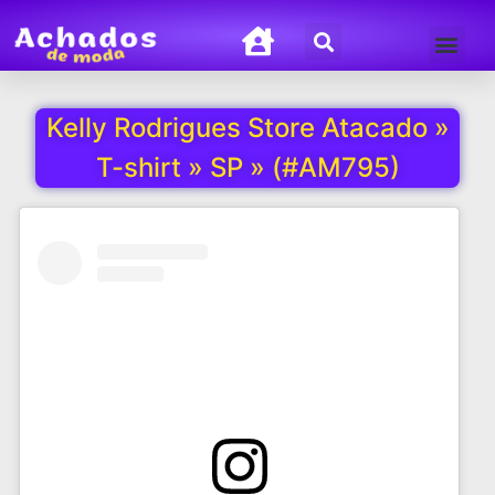
Termos de Uso
Política de Privacida
Kelly Rodrigues Store Atacado »
T-shirt » SP » (#AM795)