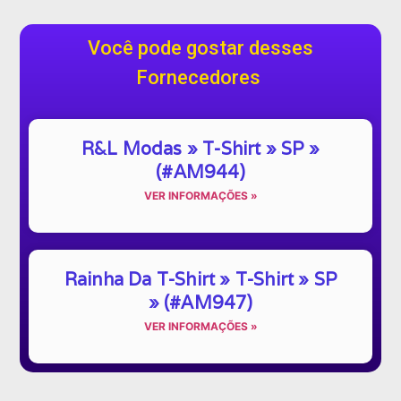
Você pode gostar desses
Fornecedores
R&L Modas » T-Shirt » SP »
(#AM944)
VER INFORMAÇÕES »
Rainha Da T-Shirt » T-Shirt » SP
» (#AM947)
VER INFORMAÇÕES »