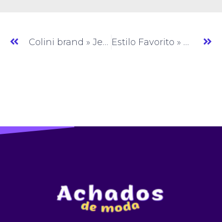
Colini brand » Jeans » CE » (#AM794)
Estilo Favorito » Moda Feminina » SP » (#AM796)