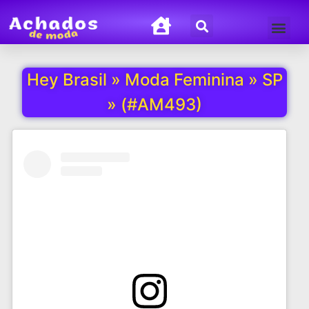
Termos de Uso
Política de Privacida
Hey Brasil » Moda Feminina » SP
» (#AM493)