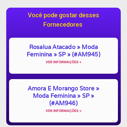
Você pode gostar desses
Fornecedores
Rosalua Atacado » Moda
Feminina » SP » (#AM945)
VER INFORMAÇÕES »
Amora E Morango Store »
Moda Feminina » SP »
(#AM946)
VER INFORMAÇÕES »