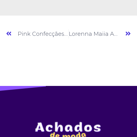
Pink Confecçães » Moda Feminina » SP » (#AM492)
Lorenna Maiia Atacado » Moda Feminina » SP » (#AM494)