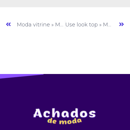
Moda vitrine » Moda Feminina » PE » (#AM241)
Use look top » Moda Feminina » PE » (#AM243)