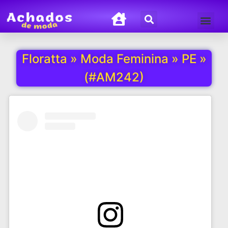
Termos de Uso
Política de Privacida
Floratta » Moda Feminina » PE »
(#AM242)