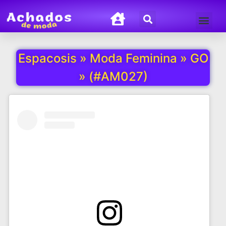
Termos de Uso
Política de Privacida
Espacosis » Moda Feminina » GO
» (#AM027)