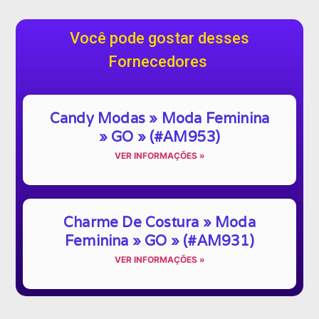
Você pode gostar desses
Fornecedores
Candy Modas » Moda Feminina
» GO » (#AM953)
VER INFORMAÇÕES »
Charme De Costura » Moda
Feminina » GO » (#AM931)
VER INFORMAÇÕES »