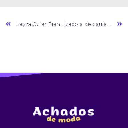
Layza Guiar Brand » Moda Feminina » GO » (#AM026)
Izadora de paula » Jeans » GO » (#AM028)