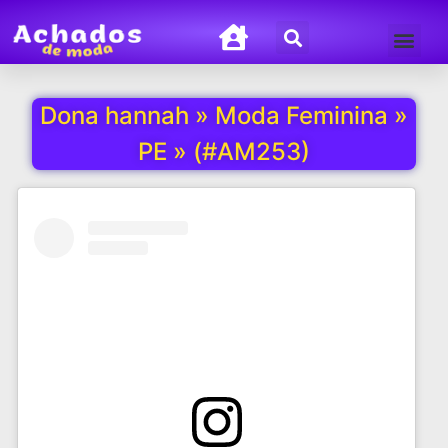
Termos de Uso
Política de Privacida
Dona hannah » Moda Feminina »
PE » (#AM253)