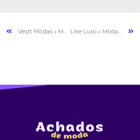
Vestt Modas » Moda Praia » PE » (#AM252)
Like Luxo » Moda Feminina » PE » (#AM254)