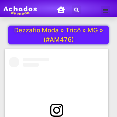
Termos de Uso
Política de Privacida
Dezzafio Moda » Tricô » MG »
(#AM476)