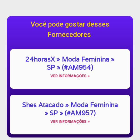
Você pode gostar desses
Fornecedores
24horasX » Moda Feminina »
SP » (#AM954)
VER INFORMAÇÕES »
Shes Atacado » Moda Feminina
» SP » (#AM957)
VER INFORMAÇÕES »