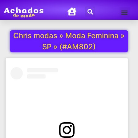
Termos de Uso
Política de Privacida
Chris modas » Moda Feminina »
SP » (#AM802)