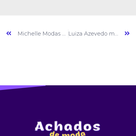
Michelle Modas » Moda Feminina » SP » (#AM727)
Luiza Azevedo modas » Moda Feminina » GO » (#AM730)