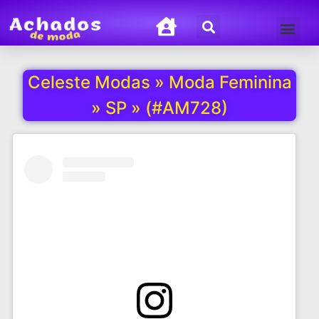
Termos de Uso
Política de Privacida
Celeste Modas » Moda Feminina
» SP » (#AM728)