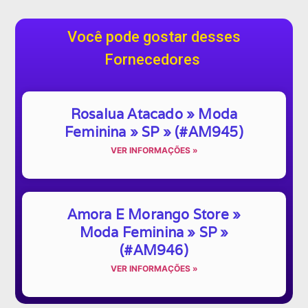
Você pode gostar desses
Fornecedores
Rosalua Atacado » Moda
Feminina » SP » (#AM945)
VER INFORMAÇÕES »
Amora E Morango Store »
Moda Feminina » SP »
(#AM946)
VER INFORMAÇÕES »