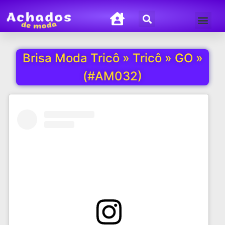
Termos de Uso
Política de Privacida
Brisa Moda Tricô » Tricô » GO »
(#AM032)