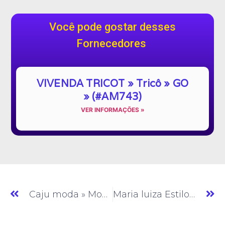
Você pode gostar desses
Fornecedores
VIVENDA TRICOT » Tricô » GO
» (#AM743)
VER INFORMAÇÕES »
Caju moda » Moda Feminina » GO » (#AM031)
Maria luiza Estilo » Moda Plus Size » GO » (#AM033)